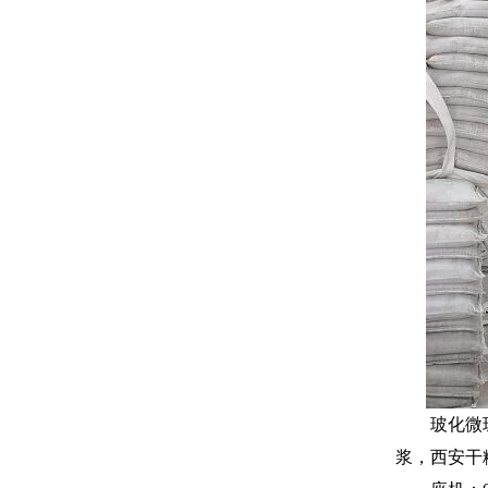
玻化微
浆，西安干